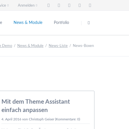
vice
Anmelden
Navigation
überspringen
te
News & Module
Portfolio
Ihr Projekt #4
Ihr Projekt 
Newsletter
ve Demo
News & Module
News-Liste
News-Boxen
uf dem
News-Liste
für all
News-Boxen
Slider & Testimonials
Events & Termine
FAQ
04.04.
FAQ-Liste
Mit dem Theme Assistant
Formular
einfach anpassen
Login
4. April 2016
von Christoph Geiser (Kommentare: 0)
Registrieren