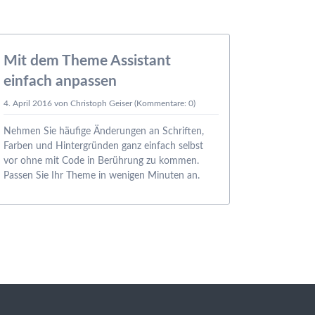
04.04.
Mit dem Theme Assistant
Profes
einfach anpassen
mode
4. April 2016
von Christoph Geiser (Kommentare: 0)
3. März 2
Nehmen Sie häufige Änderungen an Schriften,
Pie macar
Farben und Hintergründen ganz einfach selbst
Brownie 
vor ohne mit Code in Berührung zu kommen.
Wypas liqu
Passen Sie Ihr Theme in wenigen Minuten an.
beans Swe