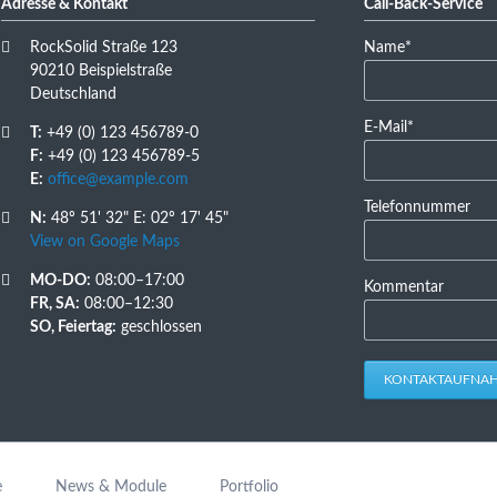
Adresse & Kontakt
Call-Back-Service
Pflichtfeld
RockSolid Straße 123
Name
*
90210 Beispielstraße
Deutschland
Pflichtfeld
E-Mail
*
T:
+49 (0) 123 456789-0
F:
+49 (0) 123 456789-5
E:
office@example.com
Telefonnummer
N:
48º 51' 32" E: 02º 17' 45"
View on Google Maps
MO-DO:
08:00–17:00
Kommentar
FR, SA:
08:00–12:30
SO, Feiertag:
geschlossen
KONTAKTAUFNA
e
News & Module
Portfolio