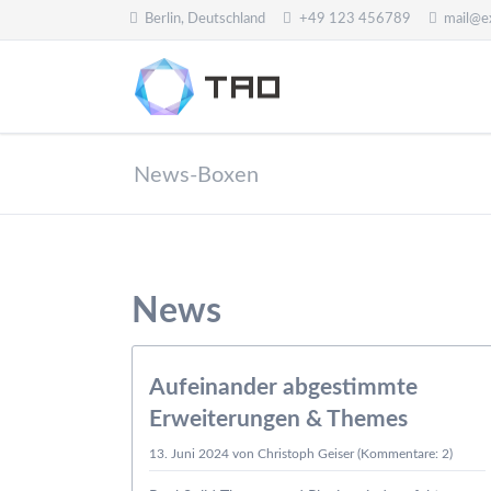
Berlin, Deutschland
+49 123 456789
mail@e
HEN
Text und Typografie
Ihr Projekt #1
Ihr Pro
Medie
News-Boxen
Typografie (Fließtext)
Bild
Downloads & Infos
Ico
Tabellen & Listen
Vid
Feature-Boxen
Zit
News
Content-Boxen
Ani
Buttons & Leisten
Akk
13.06.
Aufeinander abgestimmte
#2
kt #6
Erweiterungen & Themes
13. Juni 2024
von Christoph Geiser (Kommentare: 2)