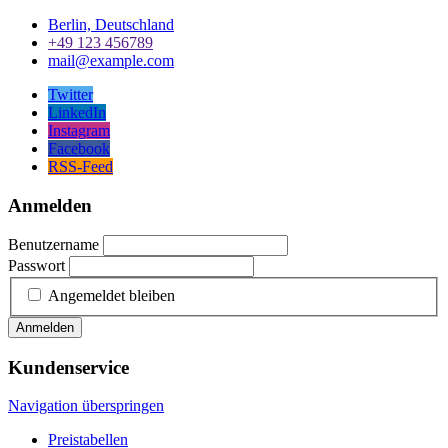
Berlin, Deutschland
+49 123 456789
mail@example.com
Twitter
LinkedIn
Instagram
Facebook
RSS-Feed
Anmelden
Benutzername
Passwort
Angemeldet bleiben
Anmelden
Kundenservice
Navigation überspringen
Preistabellen