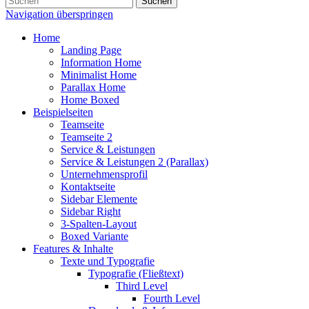
Suchen
Navigation überspringen
Home
Landing Page
Information Home
Minimalist Home
Parallax Home
Home Boxed
Beispielseiten
Teamseite
Teamseite 2
Service & Leistungen
Service & Leistungen 2 (Parallax)
Unternehmensprofil
Kontaktseite
Sidebar Elemente
Sidebar Right
3-Spalten-Layout
Boxed Variante
Features & Inhalte
Texte und Typografie
Typografie (Fließtext)
Third Level
Fourth Level